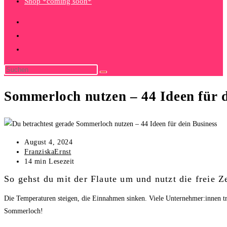
Shop *coming soon*
Sommerloch nutzen – 44 Ideen für d
Beitrag
August 4, 2024
veröffentlicht:
Beitrags-
FranziskaErnst
Autor:
Lesedauer:
14 min Lesezeit
So gehst du mit der Flaute um und nutzt die freie Ze
Die Temperaturen steigen, die Einnahmen sinken. Viele Unternehmer:innen t
Sommerloch!