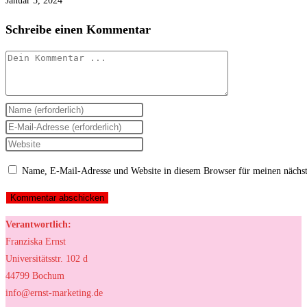
Januar 5, 2024
Schreibe einen Kommentar
Kommentieren
Gib
deinen
Gib
Namen
deine
Gib
oder
E-
deine
Name, E-Mail-Adresse und Website in diesem Browser für meinen nächs
Benutzernamen
Mail-
Website-
zum
Adresse
URL
Kommentieren
zum
ein
Verantwortlich:
ein
Kommentieren
(optional)
Franziska Ernst
ein
Universitätsstr. 102 d
44799 Bochum
info@ernst-marketing.de