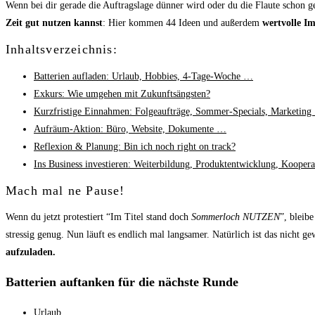
Wenn bei dir gerade die Auftragslage dünner wird oder du die Flaute schon g
Zeit gut nutzen kannst
: Hier kommen 44 Ideen und außerdem
wertvolle I
Inhaltsverzeichnis:
Batterien aufladen: Urlaub, Hobbies, 4-Tage-Woche …
Exkurs: Wie umgehen mit Zukunftsängsten?
Kurzfristige Einnahmen: Folgeaufträge, Sommer-Specials, Marketin
Aufräum-Aktion: Büro, Website, Dokumente …
Reflexion & Planung: Bin ich noch right on track?
Ins Business investieren: Weiterbildung, Produktentwicklung, Kooper
Mach mal ne Pause!
Wenn du jetzt protestiert “Im Titel stand doch
Sommerloch NUTZEN
”, bleib
stressig genug. Nun läuft es endlich mal langsamer. Natürlich ist das nicht ge
aufzuladen.
Batterien auftanken für die nächste Runde
Urlaub